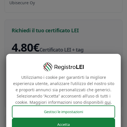
Ubisecure Oy
Richiedi il tuo certificato LEI
4.80€
Certificato LEI + tag
Certificato di identità globale della tua impresa
e tag per il sito web gratuito basato sui dati del
Utilizziamo i cookie per garantirti la migliore
tuo codice LEI
esperienza utente, analizzare l’utilizzo del nostro sito
e proporti annunci sia personalizzati che generici.
Acquista ora
Selezionando “Accetta” acconsenti all’uso di tutti i
cookie. Maggiori informazioni sono disponibili
qui
.
Gestisci le impostazioni
Accetta