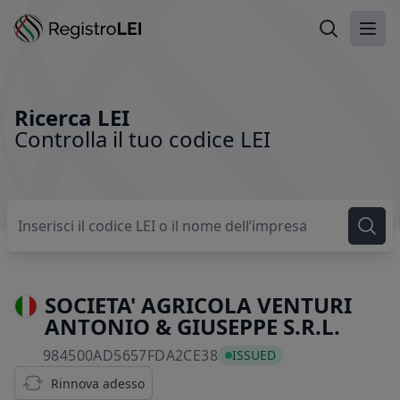
Ricerca LEI
Apri
Ricerca LEI
Controlla il tuo codice LEI
SOCIETA' AGRICOLA VENTURI
ANTONIO & GIUSEPPE S.R.L.
984500AD5657FDA2CE38
984500AD5657FDA2CE38
ISSUED
Rinnova adesso