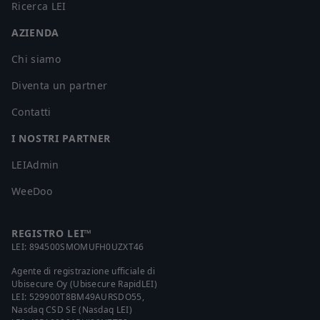
Ricerca LEI
AZIENDA
Chi siamo
Diventa un partner
Contatti
I NOSTRI PARTNER
LEIAdmin
WeeDoo
REGISTRO LEI™
LEI:
894500SMOMUFH0UZXT46
Agente di registrazione ufficiale di
Ubisecure Oy (Ubisecure RapidLEI)
LEI:
529900T8BM49AURSDO55
,
Nasdaq CSD SE (Nasdaq LEI)