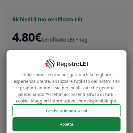
Richiedi il tuo certificato LEI
4.80€
Certificato LEI + tag
Certificato di identità globale della tua impresa
e tag per il sito web gratuito basato sui dati del
tuo codice LEI
Utilizziamo i cookie per garantirti la migliore
esperienza utente, analizzare l’utilizzo del nostro sito
Acquista ora
e proporti annunci sia personalizzati che generici.
Selezionando “Accetta” acconsenti all’uso di tutti i
cookie. Maggiori informazioni sono disponibili
qui
.
Gestisci le impostazioni
Accetta