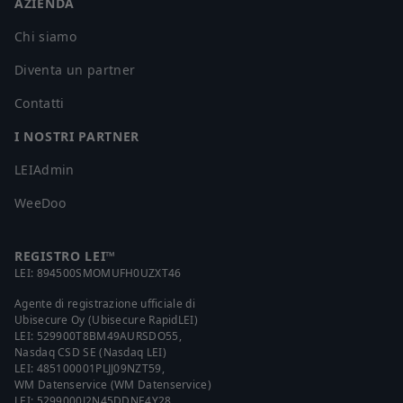
AZIENDA
Chi siamo
Diventa un partner
Contatti
I NOSTRI PARTNER
LEIAdmin
WeeDoo
REGISTRO LEI™
LEI:
894500SMOMUFH0UZXT46
Agente di registrazione ufficiale di
Ubisecure Oy (Ubisecure RapidLEI)
LEI:
529900T8BM49AURSDO55
,
Nasdaq CSD SE (Nasdaq LEI)
LEI:
485100001PLJJ09NZT59
,
WM Datenservice (WM Datenservice)
LEI:
5299000J2N45DDNE4Y28