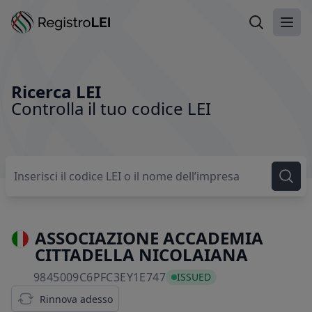
Ricerca LEI
Apri
Ricerca LEI
Controlla il tuo codice LEI
ASSOCIAZIONE ACCADEMIA
CITTADELLA NICOLAIANA
9845009C6PFC3EY1E747
9845009C6PFC3EY1E747
ISSUED
Rinnova adesso