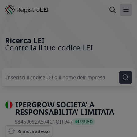
Ricerca LEI
Apri
Ricerca LEI
Controlla il tuo codice LEI
IPERGROW SOCIETA' A
RESPONSABILITA' LIMITATA
98450092A574C1QIT947
98450092A574C1QIT947
ISSUED
Rinnova adesso