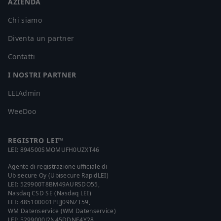
AZIENDA
Chi siamo
Diventa un partner
Contatti
I NOSTRI PARTNER
LEIAdmin
WeeDoo
REGISTRO LEI™
LEI:
894500SMOMUFH0UZXT46
Agente di registrazione ufficiale di
Ubisecure Oy (Ubisecure RapidLEI)
LEI:
529900T8BM49AURSDO55
,
Nasdaq CSD SE (Nasdaq LEI)
LEI:
485100001PLJJ09NZT59
,
WM Datenservice (WM Datenservice)
LEI:
5299000J2N45DDNE4Y28