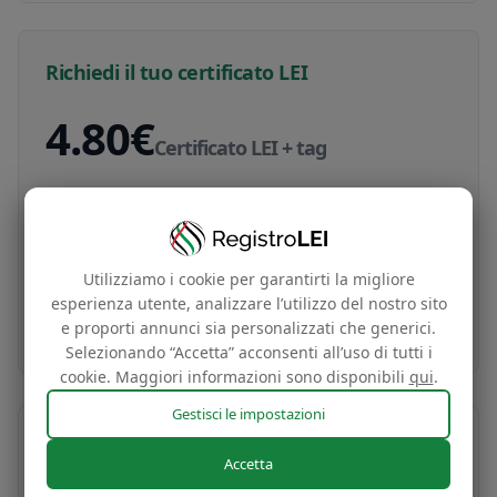
Richiedi il tuo certificato LEI
4.80€
Certificato LEI + tag
Certificato di identità globale della tua impresa
e tag per il sito web gratuito basato sui dati del
tuo codice LEI
Utilizziamo i cookie per garantirti la migliore
esperienza utente, analizzare l’utilizzo del nostro sito
Acquista ora
e proporti annunci sia personalizzati che generici.
Selezionando “Accetta” acconsenti all’uso di tutti i
cookie. Maggiori informazioni sono disponibili
qui
.
Gestisci le impostazioni
Accetta