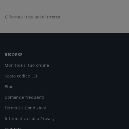
Torna ai risultati di ricerca
Footer
RISORSE
Monitora il tuo ordine
Costo codice LEI
Blog
Domande frequenti
Termini e Condizioni
Informativa sulla Privacy