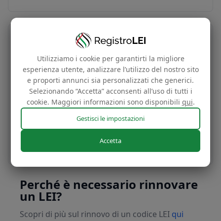
Trasferisci e rinnova il codice LEI
Utilizziamo i cookie per garantirti la migliore
50€
esperienza utente, analizzare l’utilizzo del nostro sito
/anno
e proporti annunci sia personalizzati che generici.
Selezionando “Accetta” acconsenti all’uso di tutti i
cookie. Maggiori informazioni sono disponibili
qui
.
Trasferisci e rinnova il tuo codice LEI per
beneficiare dei nostri piani pluriennale.
Gestisci le impostazioni
Accetta
Richiedi oggi stesso
Perché è necessario rinnovare
un LEI?
Scopri di più sul rinnovo di un codice LEI
qui