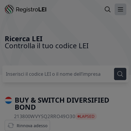
Ricerca LEI
Apri
Ricerca LEI
Controlla il tuo codice LEI
BUY & SWITCH DIVERSIFIED
BOND
213800WVYSQ2RRO49O
213800WVYSQ2RRO49O30
LAPSED
Rinnova adesso