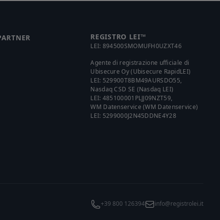
REGISTRO LEI™
 PARTNER
LEI:
894500SMOMUFH0UZXT46
Agente di registrazione ufficiale di
Ubisecure Oy (Ubisecure RapidLEI)
LEI:
529900T8BM49AURSDO55
,
Nasdaq CSD SE (Nasdaq LEI)
LEI:
485100001PLJJ09NZT59
,
WM Datenservice (WM Datenservice)
LEI:
5299000J2N45DDNE4Y28
+39 800 126394
info@registrolei.it