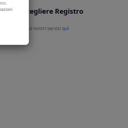
ici.
Perché scegliere Registro
mazioni
LEI?
copri di più sui nostri servizi
qui