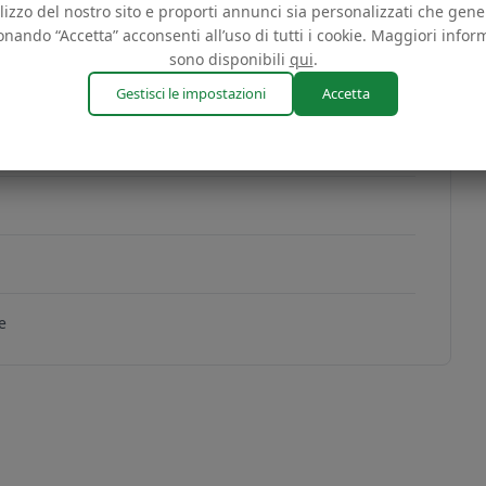
tilizzo del nostro sito e proporti annunci sia personalizzati che gener
onando “Accetta” acconsenti all’uso di tutti i cookie. Maggiori infor
sono disponibili
qui
.
Gestisci le impostazioni
Accetta
S
3AC6D38AFF78
copia
AC6D38AFF78
1
e