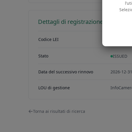
l’u
Selezi
Dettagli di registrazione LEI
Codice LEI
81560031
815600313
Stato
ISSUED
Data del successivo rinnovo
2026-12-3
LOU di gestione
InfoCamer
Torna ai risultati di ricerca