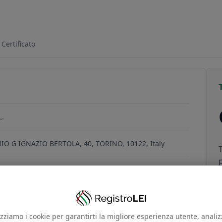
38AFF78
Certificato
L.
IO G IGNAZIO BERTOLA, 40, TORINO, 10122, Italy
16
izziamo i cookie per garantirti la migliore esperienza utente, anali