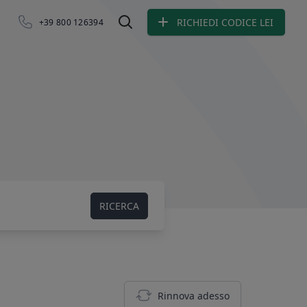
RICHIEDI CODICE LEI
+39 800 126394
Ricerca LEI
RICERCA
Rinnova adesso