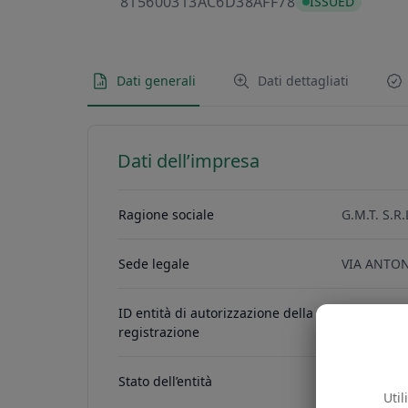
815600313AC6D
815600313AC6D38AFF78
ISSUED
Dati generali
Dati dettagliati
Dati dell’impresa
Ragione sociale
G.M.T. S.R.
Sede legale
VIA ANTON
ID entità di autorizzazione della
067349300
registrazione
Stato dell’entità
ACTIVE
Util