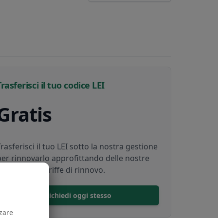
Trasferisci il tuo codice LEI
Gratis
Trasferisci il tuo LEI sotto la nostra gestione
per rinnovarlo approfittando delle nostre
convenienti tariffe di rinnovo.
Richiedi oggi stesso
zzare