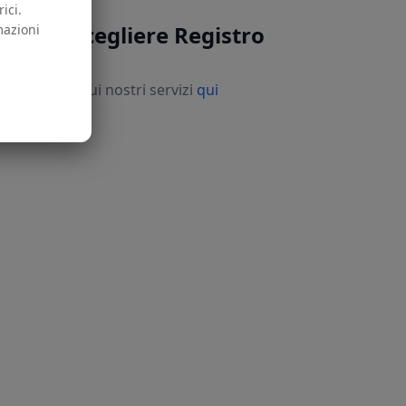
ici.
Perché scegliere Registro
mazioni
LEI?
copri di più sui nostri servizi
qui