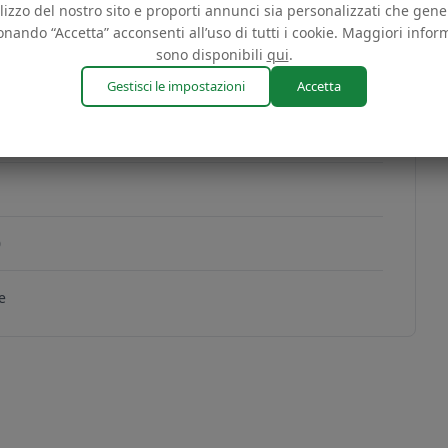
tilizzo del nostro sito e proporti annunci sia personalizzati che gener
onando “Accetta” acconsenti all’uso di tutti i cookie. Maggiori infor
sono disponibili
qui
.
Gestisci le impostazioni
Accetta
S
EDF2494D9329
copia
DF2494D9329
0
e