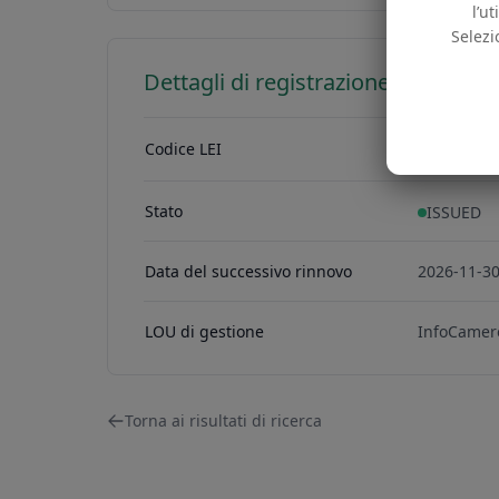
l’u
Selezi
Dettagli di registrazione LEI
Codice LEI
81560007
81560007E
Stato
ISSUED
Data del successivo rinnovo
2026-11-3
LOU di gestione
InfoCamer
Torna ai risultati di ricerca