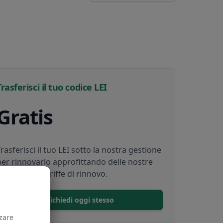
Trasferisci il tuo codice LEI
Gratis
Trasferisci il tuo LEI sotto la nostra gestione
per rinnovarlo approfittando delle nostre
convenienti tariffe di rinnovo.
Richiedi oggi stesso
zzare