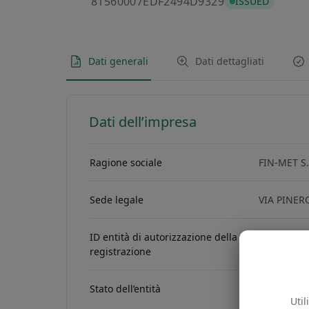
81560007EDF2
81560007EDF2494D9329
ISSUED
Dati generali
Dati dettagliati
Dati dell’impresa
Ragione sociale
FIN-MET S.
Sede legale
VIA PINERO
ID entità di autorizzazione della
064543700
registrazione
Stato dell’entità
ACTIVE
Util