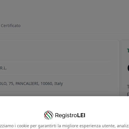
494D9329
Certificato
R.L.
LO, 75, PANCALIERI, 10060, Italy
13
izziamo i cookie per garantirti la migliore esperienza utente, anali