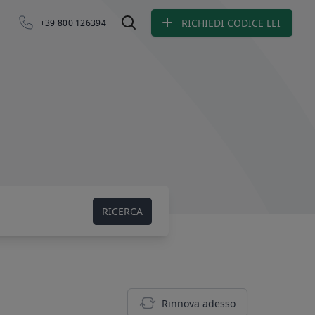
RICHIEDI CODICE LEI
+39 800 126394
Ricerca LEI
RICERCA
Rinnova adesso