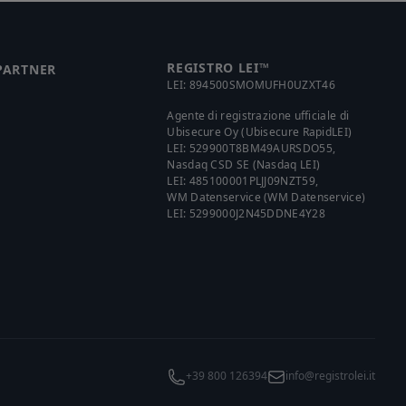
REGISTRO LEI™
 PARTNER
LEI:
894500SMOMUFH0UZXT46
Agente di registrazione ufficiale di
Ubisecure Oy (Ubisecure RapidLEI)
LEI:
529900T8BM49AURSDO55
,
Nasdaq CSD SE (Nasdaq LEI)
LEI:
485100001PLJJ09NZT59
,
WM Datenservice (WM Datenservice)
LEI:
5299000J2N45DDNE4Y28
+39 800 126394
info@registrolei.it